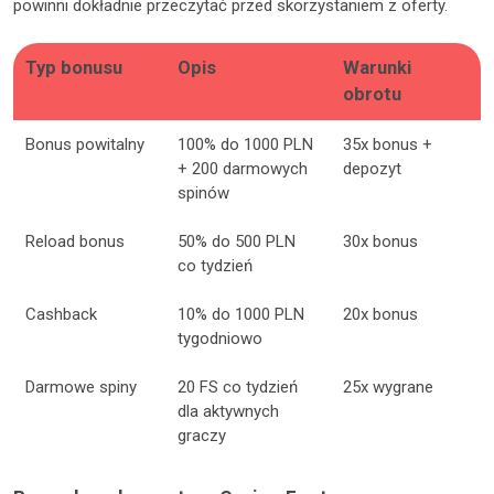
powinni dokładnie przeczytać przed skorzystaniem z oferty.
Typ bonusu
Opis
Warunki
obrotu
Bonus powitalny
100% do 1000 PLN
35x bonus +
+ 200 darmowych
depozyt
spinów
Reload bonus
50% do 500 PLN
30x bonus
co tydzień
Cashback
10% do 1000 PLN
20x bonus
tygodniowo
Darmowe spiny
20 FS co tydzień
25x wygrane
dla aktywnych
graczy