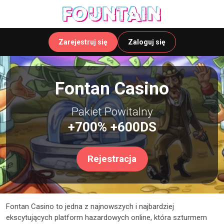
Zarejestruj się
Zaloguj się
Fontan Casino
Pakiet Powitalny
+700% +600DS
Rejestracja
Fontan Casino to jedna z najnowszych i najbardziej
ekscytujących platform hazardowych online, która szturmem