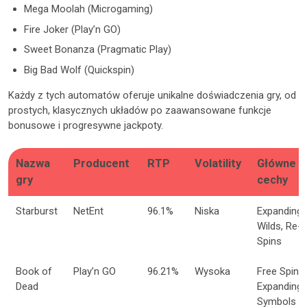
Mega Moolah (Microgaming)
Fire Joker (Play’n GO)
Sweet Bonanza (Pragmatic Play)
Big Bad Wolf (Quickspin)
Każdy z tych automatów oferuje unikalne doświadczenia gry, od
prostych, klasycznych układów po zaawansowane funkcje
bonusowe i progresywne jackpoty.
Nazwa
Producent
RTP
Volatility
Główne
gry
cechy
Starburst
NetEnt
96.1%
Niska
Expanding
Wilds, Re-
Spins
Book of
Play’n GO
96.21%
Wysoka
Free Spins,
Dead
Expanding
Symbols