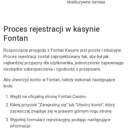
ekskluzywne turnieje
Proces rejestracji w kasynie
Fontan
Rozpoczęcie przygody z Fontan Kasyno jest proste i intuicyjne.
Proces rejestracji został zaprojektowany tak, aby był jak
najbardziej przyjazny dla użytkownika, jednocześnie zapewniając
niezbędne zabezpieczenia i zgodność z przepisami.
Aby utworzyć konto w Fontan, należy wykonać następujące
kroki:
Wejdź na oficjalną stronę Fontan Casino.
Kliknij przycisk “Zarejestruj się” lub “Utwórz konto”, który
zazwyczaj znajduje się w prawym górnym rogu strony.
Wypełnij formularz rejestracyjny, podając następujące
informacje: