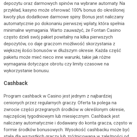
depozytu oraz darmowych spinów na wybrane automaty. Na
przykład, kasyno może oferować 100% bonus do określonej
kwoty plus dodatkowe darmowe spiny. Bonus jest naliczany
automatycznie po dokonaniu pierwszej wpłaty, która spełnia
minimalne wymagania. Warto zauważyć, że Fontan Casino
często dzieli swój pakiet powitalny na kilka pierwszych
depozytów, co daje graczom możliwość skorzystania z
większej ilości bonusów w dłuższym okresie. Każda część
pakietu może mieć nieco inne warunki, takie jak różne
wymagania dotyczące obrotu czy limity czasowe na
wykorzystanie bonusu.
Cashback
Program cashback w Casino jest jednym z najbardziej
cenionych przez regularnych graczy. Oferta ta polega na
zwrocie części przegranych środków w określonym okresie,
najczęściej tygodniowym lub miesięcznym. Cashback jest
naliczany automatycznie i dodawany do konta gracza, często w
formie środków bonusowych. Wysokość cashbacku może być
stała dla wszystkich graczy lub zróżnicowana w zależności od