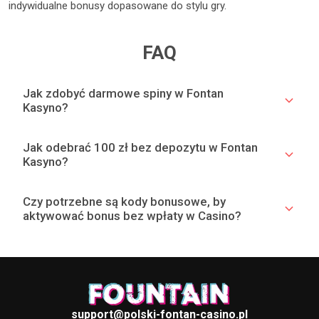
indywidualne bonusy dopasowane do stylu gry.
FAQ
Jak zdobyć darmowe spiny w Fontan
Kasyno?
Jak odebrać 100 zł bez depozytu w Fontan
Darmowe spiny w Fontan Casino można zdobyć na kilka 
Kasyno?
sposobów bez konieczności wpłaty. Po rejestracji nowi 
gracze otrzymują 20–50 FS w ramach bonusu 
powitalnego
Czy potrzebne są kody bonusowe, by
Bonus 100 zł bez depozytu jest dostępny wyłącznie dla 
aktywować bonus bez wpłaty w Casino?
nowych graczy z Polski po pełnej weryfikacji konta 
(dokument tożsamości + potwierdzenie adresu).
W Fontan Casino bonusy bez depozytu (w tym 100 zł i 
darmowe spiny) są aktywowane automatycznie po 
spełnieniu warunków – nie trzeba wpisywać żadnych 
kodów.
support@polski-fontan-casino.pl