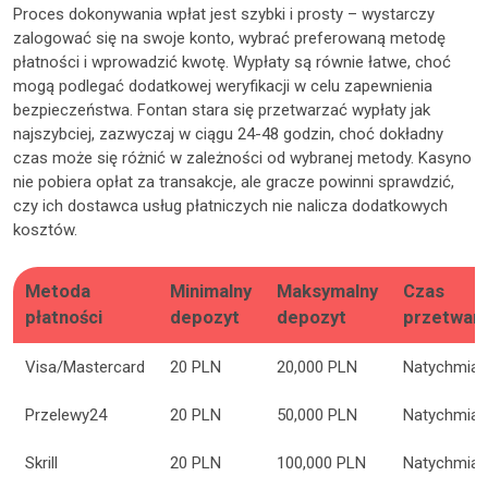
Proces dokonywania wpłat jest szybki i prosty – wystarczy
zalogować się na swoje konto, wybrać preferowaną metodę
płatności i wprowadzić kwotę. Wypłaty są równie łatwe, choć
mogą podlegać dodatkowej weryfikacji w celu zapewnienia
bezpieczeństwa. Fontan stara się przetwarzać wypłaty jak
najszybciej, zazwyczaj w ciągu 24-48 godzin, choć dokładny
czas może się różnić w zależności od wybranej metody. Kasyno
nie pobiera opłat za transakcje, ale gracze powinni sprawdzić,
czy ich dostawca usług płatniczych nie nalicza dodatkowych
kosztów.
Metoda
Minimalny
Maksymalny
Czas
płatności
depozyt
depozyt
przetwarz
Visa/Mastercard
20 PLN
20,000 PLN
Natychmia
Przelewy24
20 PLN
50,000 PLN
Natychmia
Skrill
20 PLN
100,000 PLN
Natychmia