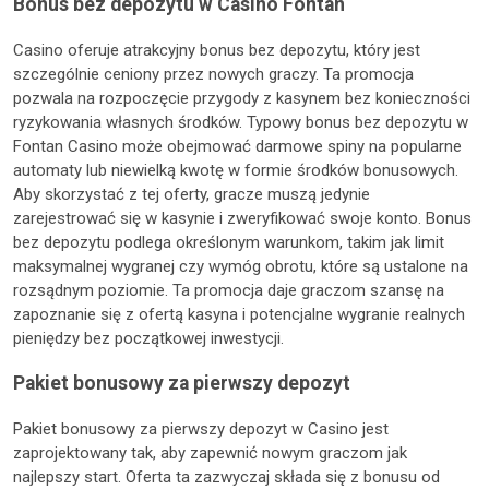
Bonus bez depozytu w Casino Fontan
Casino oferuje atrakcyjny bonus bez depozytu, który jest
szczególnie ceniony przez nowych graczy. Ta promocja
pozwala na rozpoczęcie przygody z kasynem bez konieczności
ryzykowania własnych środków. Typowy bonus bez depozytu w
Fontan Casino może obejmować darmowe spiny na popularne
automaty lub niewielką kwotę w formie środków bonusowych.
Aby skorzystać z tej oferty, gracze muszą jedynie
zarejestrować się w kasynie i zweryfikować swoje konto. Bonus
bez depozytu podlega określonym warunkom, takim jak limit
maksymalnej wygranej czy wymóg obrotu, które są ustalone na
rozsądnym poziomie. Ta promocja daje graczom szansę na
zapoznanie się z ofertą kasyna i potencjalne wygranie realnych
pieniędzy bez początkowej inwestycji.
Pakiet bonusowy za pierwszy depozyt
Pakiet bonusowy za pierwszy depozyt w Casino jest
zaprojektowany tak, aby zapewnić nowym graczom jak
najlepszy start. Oferta ta zazwyczaj składa się z bonusu od